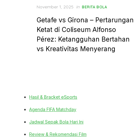
Posted
November 1, 2025
in
BERITA BOLA
on
Getafe vs Girona – Pertarungan
Ketat di Coliseum Alfonso
Pérez: Ketangguhan Bertahan
vs Kreativitas Menyerang
Hasil & Bracket eSports
Agenda FIFA Matchday
Jadwal Sepak Bola Hari Ini
Review & Rekomendasi Film