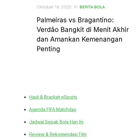
Posted
Oktober 16, 2025
in
BERITA BOLA
on
Palmeiras vs Bragantino:
Verdão Bangkit di Menit Akhir
dan Amankan Kemenangan
Penting
Hasil & Bracket eSports
Agenda FIFA Matchday
Jadwal Sepak Bola Hari Ini
Review & Rekomendasi Film