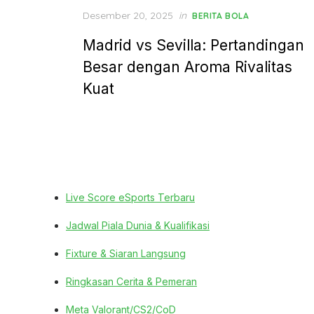
Posted
Desember 20, 2025
in
BERITA BOLA
on
Madrid vs Sevilla: Pertandingan
Besar dengan Aroma Rivalitas
Kuat
Live Score eSports Terbaru
Jadwal Piala Dunia & Kualifikasi
Fixture & Siaran Langsung
Ringkasan Cerita & Pemeran
Meta Valorant/CS2/CoD