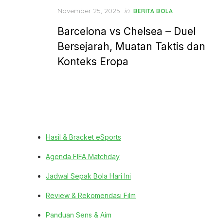
Posted
November 25, 2025
in
BERITA BOLA
on
Barcelona vs Chelsea – Duel
Bersejarah, Muatan Taktis dan
Konteks Eropa
Hasil & Bracket eSports
Agenda FIFA Matchday
Jadwal Sepak Bola Hari Ini
Review & Rekomendasi Film
Panduan Sens & Aim