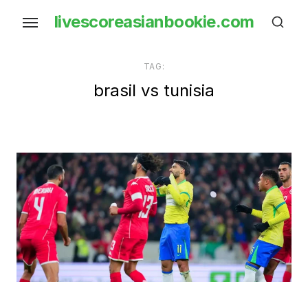
Skip
livescoreasianbookie.com
to
the
content
TAG:
brasil vs tunisia