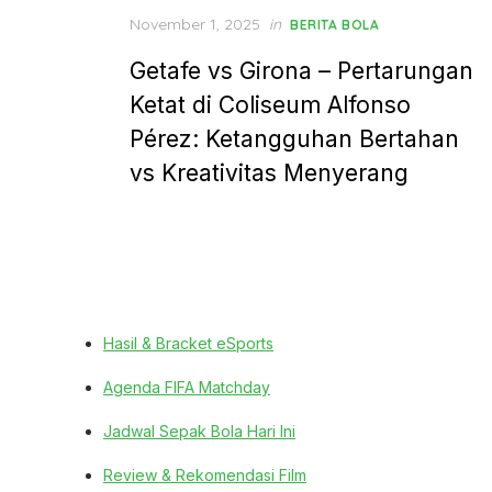
Posted
November 1, 2025
in
BERITA BOLA
on
Getafe vs Girona – Pertarungan
Ketat di Coliseum Alfonso
Pérez: Ketangguhan Bertahan
vs Kreativitas Menyerang
Hasil & Bracket eSports
Agenda FIFA Matchday
Jadwal Sepak Bola Hari Ini
Review & Rekomendasi Film