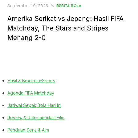
Posted
September 10, 2025
in
BERITA BOLA
on
Amerika Serikat vs Jepang: Hasil FIFA
Matchday, The Stars and Stripes
Menang 2-0
Hasil & Bracket eSports
Agenda FIFA Matchday
Jadwal Sepak Bola Hari Ini
Review & Rekomendasi Film
Panduan Sens & Aim