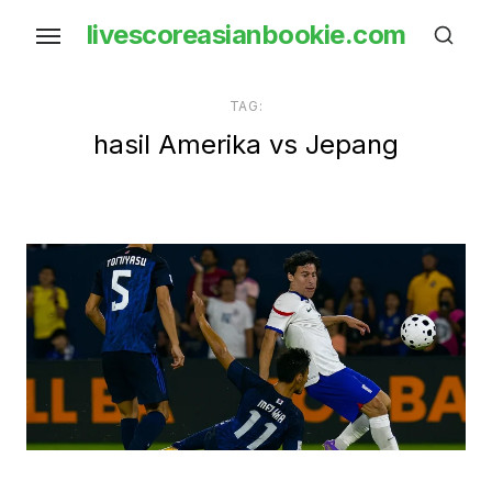
Skip
livescoreasianbookie.com
to
the
content
TAG:
hasil Amerika vs Jepang