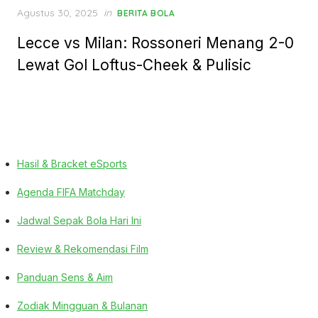
Posted
Agustus 30, 2025
in
BERITA BOLA
on
Lecce vs Milan: Rossoneri Menang 2-0
Lewat Gol Loftus-Cheek & Pulisic
Hasil & Bracket eSports
Agenda FIFA Matchday
Jadwal Sepak Bola Hari Ini
Review & Rekomendasi Film
Panduan Sens & Aim
Zodiak Mingguan & Bulanan