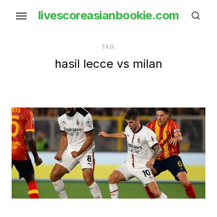
Skip
livescoreasianbookie.com
to
the
content
TAG:
hasil lecce vs milan