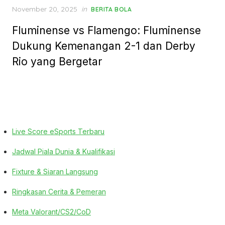
Posted
November 20, 2025
in
BERITA BOLA
on
Fluminense vs Flamengo: Fluminense
Dukung Kemenangan 2-1 dan Derby
Rio yang Bergetar
Live Score eSports Terbaru
Jadwal Piala Dunia & Kualifikasi
Fixture & Siaran Langsung
Ringkasan Cerita & Pemeran
Meta Valorant/CS2/CoD