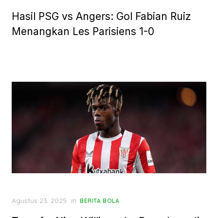
on
Hasil PSG vs Angers: Gol Fabian Ruiz
Menangkan Les Parisiens 1-0
Posted
Agustus 23, 2025
in
BERITA BOLA
on