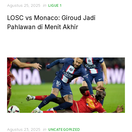
Posted
Agustus 25, 2025
in
LIGUE 1
on
LOSC vs Monaco: Giroud Jadi
Pahlawan di Menit Akhir
Posted
Agustus 23, 2025
in
UNCATEGORIZED