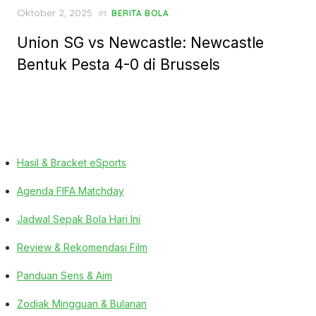
Posted
Oktober 2, 2025
in
BERITA BOLA
on
Union SG vs Newcastle: Newcastle
Bentuk Pesta 4-0 di Brussels
Hasil & Bracket eSports
Agenda FIFA Matchday
Jadwal Sepak Bola Hari Ini
Review & Rekomendasi Film
Panduan Sens & Aim
Zodiak Mingguan & Bulanan