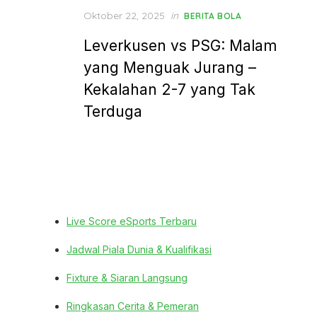
Posted
Oktober 22, 2025
in
BERITA BOLA
on
Leverkusen vs PSG: Malam
yang Menguak Jurang –
Kekalahan 2-7 yang Tak
Terduga
Live Score eSports Terbaru
Jadwal Piala Dunia & Kualifikasi
Fixture & Siaran Langsung
Ringkasan Cerita & Pemeran