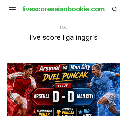
Skip
livescoreasianbookie.com
to
the
content
TAG:
live score liga inggris