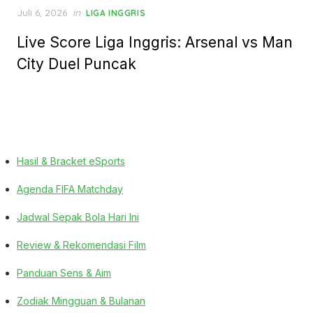
Posted
Juli 6, 2026
in
LIGA INGGRIS
on
Live Score Liga Inggris: Arsenal vs Man
City Duel Puncak
Hasil & Bracket eSports
Agenda FIFA Matchday
Jadwal Sepak Bola Hari Ini
Review & Rekomendasi Film
Panduan Sens & Aim
Zodiak Mingguan & Bulanan