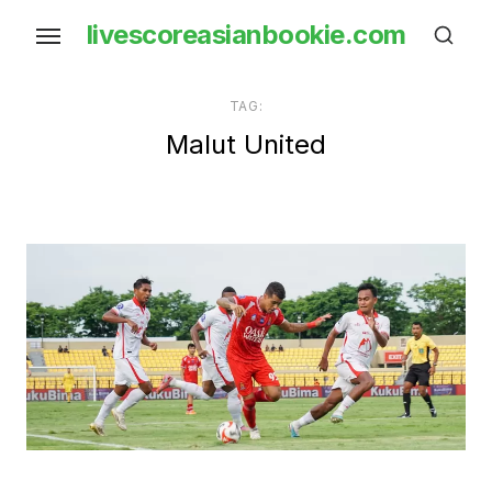
Skip
livescoreasianbookie.com
to
the
content
TAG:
Malut United