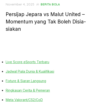
Posted
November 4, 2025
in
BERITA BOLA
on
Persijap Jepara vs Malut United –
Momentum yang Tak Boleh Disia-
siakan
Live Score eSports Terbaru
Jadwal Piala Dunia & Kualifikasi
Fixture & Siaran Langsung
Ringkasan Cerita & Pemeran
Meta Valorant/CS2/CoD