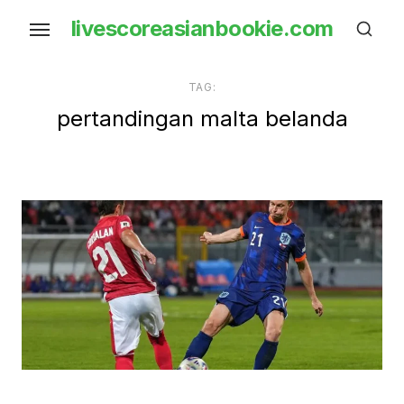
Skip
livescoreasianbookie.com
to
the
content
TAG:
pertandingan malta belanda