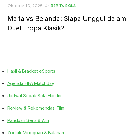
Posted
Oktober 10, 2025
in
BERITA BOLA
on
Malta vs Belanda: Siapa Unggul dalam
Duel Eropa Klasik?
Hasil & Bracket eSports
Agenda FIFA Matchday
Jadwal Sepak Bola Hari Ini
Review & Rekomendasi Film
Panduan Sens & Aim
Zodiak Mingguan & Bulanan