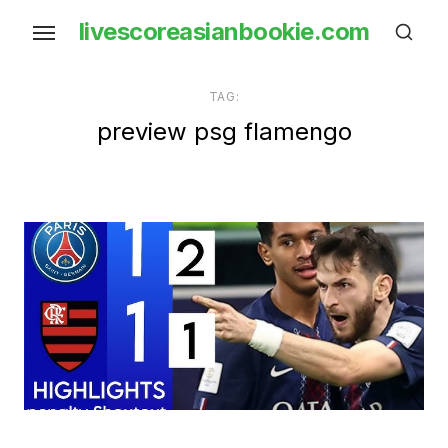
Skip
livescoreasianbookie.com
to
the
content
TAG:
preview psg flamengo