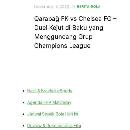
Posted
November 6, 2025
in
BERITA BOLA
on
Qarabağ FK vs Chelsea FC –
Duel Kejut di Baku yang
Mengguncang Grup
Champions League
Hasil & Bracket eSports
Agenda FIFA Matchday
Jadwal Sepak Bola Hari Ini
Review & Rekomendasi Film