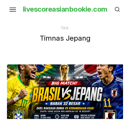
Skip
livescoreasianbookie.com
to
the
content
TAG:
Timnas Jepang