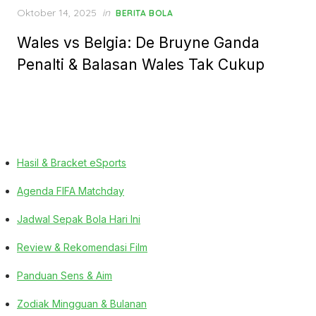
Posted
Oktober 14, 2025
in
BERITA BOLA
on
Wales vs Belgia: De Bruyne Ganda
Penalti & Balasan Wales Tak Cukup
Hasil & Bracket eSports
Agenda FIFA Matchday
Jadwal Sepak Bola Hari Ini
Review & Rekomendasi Film
Panduan Sens & Aim
Zodiak Mingguan & Bulanan