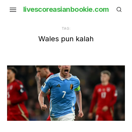
Skip
livescoreasianbookie.com
to
the
content
TAG:
Wales pun kalah