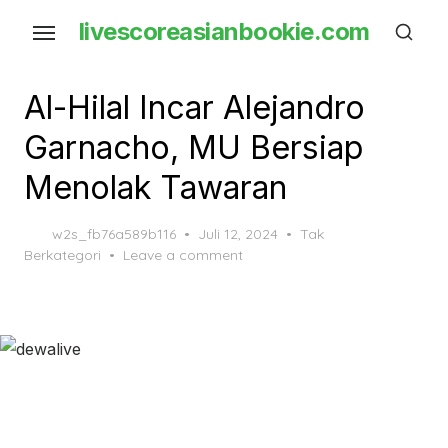
Skip
livescoreasianbookie.com
to
the
content
Al-Hilal Incar Alejandro
Garnacho, MU Bersiap
Menolak Tawaran
Posted
w2s_fb76a589b116
Juli 12, 2024
Tak
on
Berkategori
Leave a comment