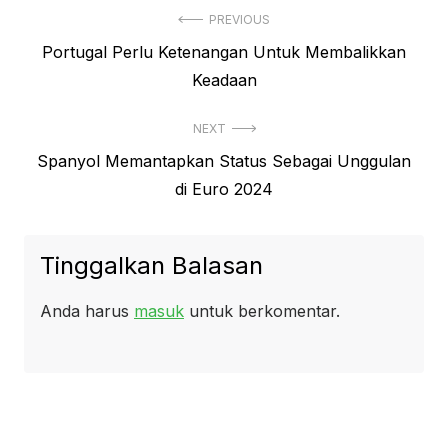
Navigasi
PREVIOUS
Previous
Portugal Perlu Ketenangan Untuk Membalikkan
pos
post:
Keadaan
NEXT
Next
Spanyol Memantapkan Status Sebagai Unggulan
post:
di Euro 2024
Tinggalkan Balasan
Anda harus
masuk
untuk berkomentar.