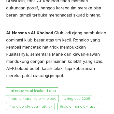
Di sisi lain, fans Al-Kholood tetap memberi
dukungan positif, bangga karena tim mereka bisa
berani tampil terbuka menghadapi skuad bintang.
Al-Nassr vs Al-Kholood Club
jadi ajang pembuktian
dominasi klub besar atas tim kecil. Ronaldo yang
kembali mencetak hat-trick membuktikan
kualitasnya, sementara Mané dan kawan-kawan
mendukung dengan permainan kolektif yang solid.
Al-Kholood boleh kalah telak, tapi keberanian
mereka patut diacungi jempol.
al-nassr vs al-kholood club
hasil al-nassr vs al-kholood
king cup 2025
ronaldo al-nassr hattrick
sadio mane al-nassr