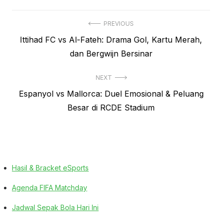
Navigasi
PREVIOUS
Previous
Ittihad FC vs Al-Fateh: Drama Gol, Kartu Merah,
pos
post:
dan Bergwijn Bersinar
NEXT
Next
Espanyol vs Mallorca: Duel Emosional & Peluang
post:
Besar di RCDE Stadium
Hasil & Bracket eSports
Agenda FIFA Matchday
Jadwal Sepak Bola Hari Ini