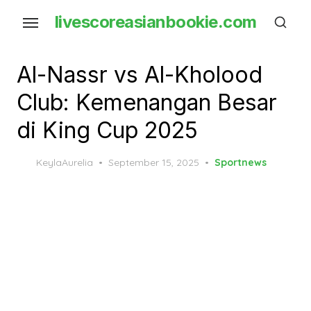
Skip
livescoreasianbookie.com
to
the
content
Al-Nassr vs Al-Kholood
Club: Kemenangan Besar
di King Cup 2025
Posted
KeylaAurelia
September 15, 2025
Sportnews
on