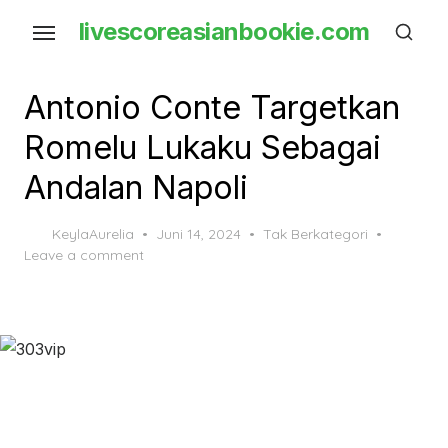
Skip
livescoreasianbookie.com
to
the
content
Antonio Conte Targetkan
Romelu Lukaku Sebagai
Andalan Napoli
Posted
KeylaAurelia
Juni 14, 2024
Tak Berkategori
on
Leave a comment