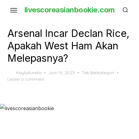
Skip
livescoreasianbookie.com
to
the
content
Arsenal Incar Declan Rice,
Apakah West Ham Akan
Melepasnya?
Posted
KeylaAurelia
Juni 15, 2023
Tak Berkategori
on
Leave a comment