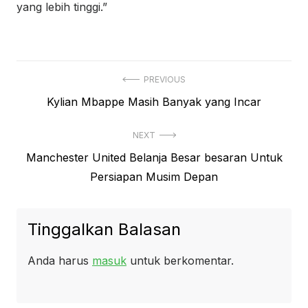
yang lebih tinggi.”
Navigasi
PREVIOUS
Previous
Kylian Mbappe Masih Banyak yang Incar
pos
post:
NEXT
Next
Manchester United Belanja Besar besaran Untuk
post:
Persiapan Musim Depan
Tinggalkan Balasan
Anda harus
masuk
untuk berkomentar.