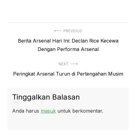
Navigasi
PREVIOUS
Previous
Berita Arsenal Hari Ini: Declan Rice Kecewa
pos
post:
Dengan Performa Arsenal
NEXT
Next
Peringkat Arsenal Turun di Pertengahan Musim
post:
Tinggalkan Balasan
Anda harus
masuk
untuk berkomentar.