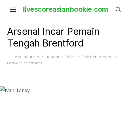
Skip
livescoreasianbookie.com
to
the
content
Arsenal Incar Pemain
Tengah Brentford
Posted
KeylaAurelia
Januari 4, 2024
Tak Berkategori
on
Leave a comment