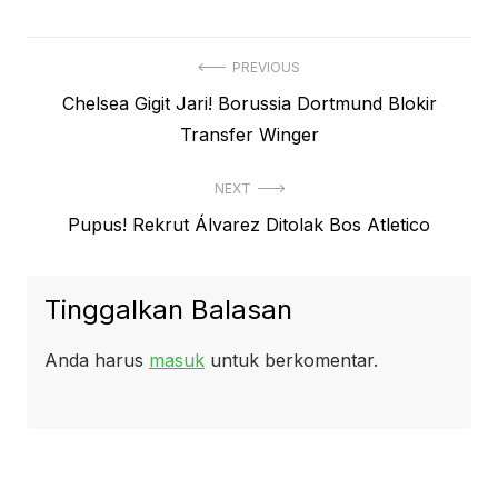
Navigasi
PREVIOUS
Previous
Chelsea Gigit Jari! Borussia Dortmund Blokir
pos
post:
Transfer Winger
NEXT
Next
Pupus! Rekrut Álvarez Ditolak Bos Atletico
post:
Tinggalkan Balasan
Anda harus
masuk
untuk berkomentar.