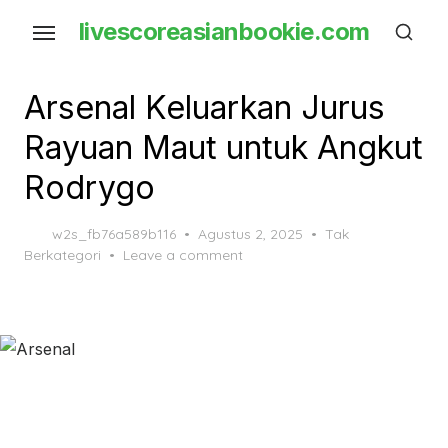
Skip
livescoreasianbookie.com
to
the
content
Arsenal Keluarkan Jurus
Rayuan Maut untuk Angkut
Rodrygo
Posted
w2s_fb76a589b116
Agustus 2, 2025
Tak
on
Berkategori
Leave a comment