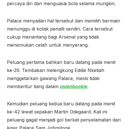
percaya diri dan menguasai bola selama mungkin.
Palace menyadari hal tersebut dan memilih bermain
menunggu di kotak penalti sendiri. Cara tersebut
cukup menantang bagi Arsenal yang tidak
menemukan celah untuk menyerang.
Peluang pertama bahkan baru datang pada menit
ke-29. Tembakan melengkung Eddie Nketiah
menggetarkan gawang Palace, meski tidak
membentur tiang dalam
asianbookie
.
Kemudian peluang kedua baru datang pada menit
ke-42 lewat sepakan Martin Odegaard. Kali ini
peluang gagal menjadi gol berkat penyelamatan dari
kiper Palace Sam Johnstone.