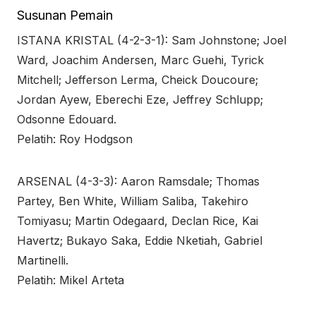
Susunan Pemain
ISTANA KRISTAL (4-2-3-1): Sam Johnstone; Joel
Ward, Joachim Andersen, Marc Guehi, Tyrick
Mitchell; Jefferson Lerma, Cheick Doucoure;
Jordan Ayew, Eberechi Eze, Jeffrey Schlupp;
Odsonne Edouard.
Pelatih: Roy Hodgson
ARSENAL (4-3-3): Aaron Ramsdale; Thomas
Partey, Ben White, William Saliba, Takehiro
Tomiyasu; Martin Odegaard, Declan Rice, Kai
Havertz; Bukayo Saka, Eddie Nketiah, Gabriel
Martinelli.
Pelatih: Mikel Arteta