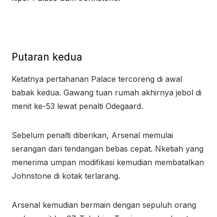
Putaran kedua
Ketatnya pertahanan Palace tercoreng di awal
babak kedua. Gawang tuan rumah akhirnya jebol di
menit ke-53 lewat penalti Odegaard.
Sebelum penalti diberikan, Arsenal memulai
serangan dari tendangan bebas cepat. Nketiah yang
menerima umpan modifikasi kemudian membatalkan
Johnstone di kotak terlarang.
Arsenal kemudian bermain dengan sepuluh orang