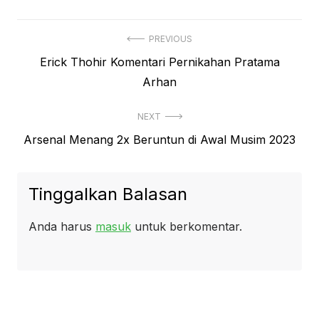
Navigasi
PREVIOUS
Previous
Erick Thohir Komentari Pernikahan Pratama
pos
post:
Arhan
NEXT
Next
Arsenal Menang 2x Beruntun di Awal Musim 2023
post:
Tinggalkan Balasan
Anda harus
masuk
untuk berkomentar.