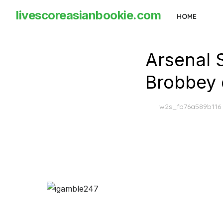
Skip
livescoreasianbookie.com
HOME
to
the
content
Arsenal 
Brobbey 
w2s_fb76a589b116