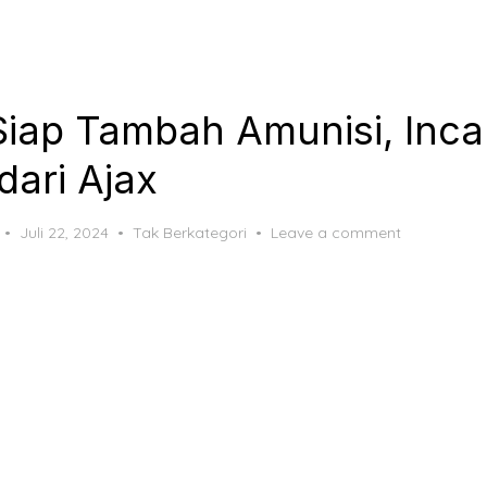
Siap Tambah Amunisi, Inca
dari Ajax
Posted
Juli 22, 2024
Tak Berkategori
Leave a comment
on