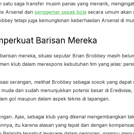
ah satu saga transfer musim panas yang menarik, menging
ns Arsenal dan
penggemar sepak bola
secara umum akan me
bey tetapi juga kemungkinan keberhasilan Arsenal di mu
mperkuat Barisan Mereka
arisan mereka, situasi seputar Brian Brobbey masih belu
n klub dalam merespons kebutuhan tim yang jelas: pening
sasi serangan, melihat Brobbey sebagai sosok yang dapat
 muda dan sudah menunjukkan potensi besar di Eredivisie, 
lam gol maupun dalam aspek teknis di lapangan.
ntangan. Ajax, sebagai klub yang dikenal mengembangkan t
nnya, itu karena alasan yang tepat dan dengan kompensasi
Belanda tersebut leverage dalam negosiasi, mampu menuntu