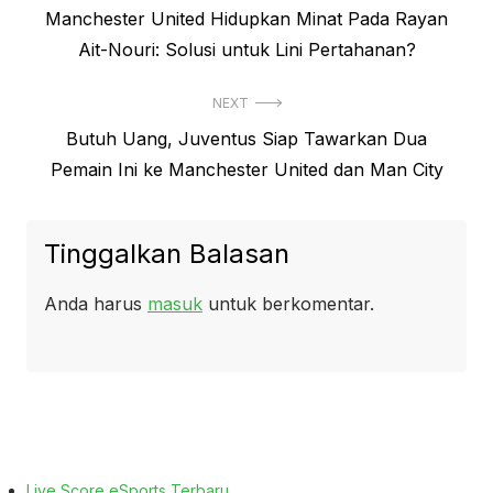
Previous
Manchester United Hidupkan Minat Pada Rayan
pos
post:
Ait-Nouri: Solusi untuk Lini Pertahanan?
NEXT
Next
Butuh Uang, Juventus Siap Tawarkan Dua
post:
Pemain Ini ke Manchester United dan Man City
Tinggalkan Balasan
Anda harus
masuk
untuk berkomentar.
Live Score eSports Terbaru