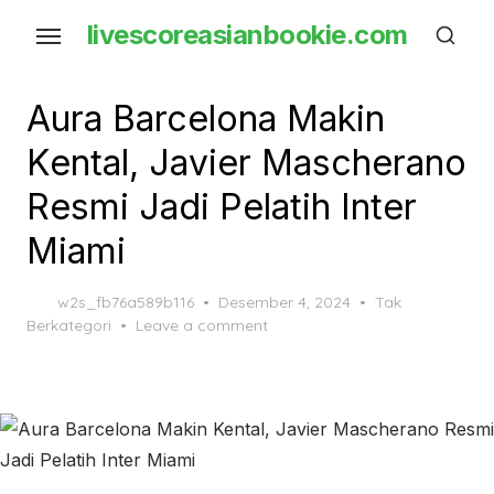
Skip
livescoreasianbookie.com
to
the
content
Aura Barcelona Makin
Kental, Javier Mascherano
Resmi Jadi Pelatih Inter
Miami
Posted
w2s_fb76a589b116
Desember 4, 2024
Tak
on
Berkategori
Leave a comment