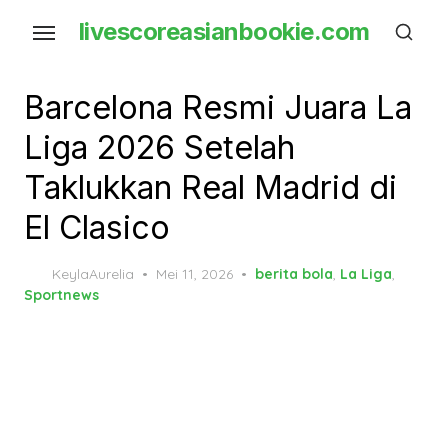
Skip
livescoreasianbookie.com
to
the
content
Barcelona Resmi Juara La
Liga 2026 Setelah
Taklukkan Real Madrid di
El Clasico
Posted
KeylaAurelia
Mei 11, 2026
berita bola
,
La Liga
,
on
Sportnews