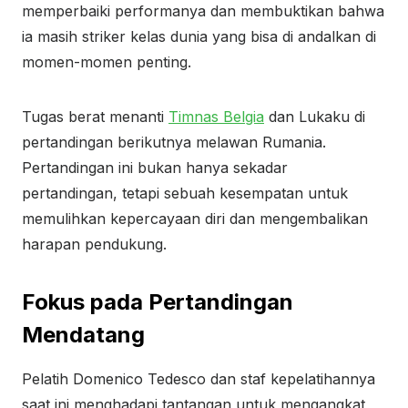
memperbaiki performanya dan membuktikan bahwa
ia masih striker kelas dunia yang bisa di andalkan di
momen-momen penting.
Tugas berat menanti
Timnas Belgia
dan Lukaku di
pertandingan berikutnya melawan Rumania.
Pertandingan ini bukan hanya sekadar
pertandingan, tetapi sebuah kesempatan untuk
memulihkan kepercayaan diri dan mengembalikan
harapan pendukung.
Fokus pada Pertandingan
Mendatang
Pelatih Domenico Tedesco dan staf kepelatihannya
saat ini menghadapi tantangan untuk mengangkat