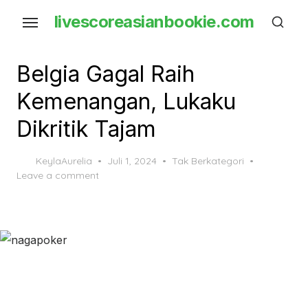
Skip
livescoreasianbookie.com
to
the
content
Belgia Gagal Raih
Kemenangan, Lukaku
Dikritik Tajam
Posted
KeylaAurelia
Juli 1, 2024
Tak Berkategori
on
Leave a comment