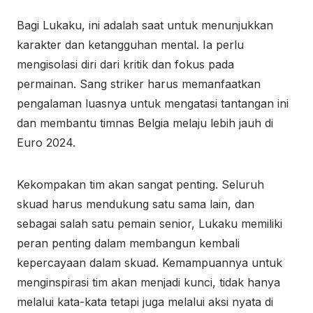
Bagi Lukaku, ini adalah saat untuk menunjukkan
karakter dan ketangguhan mental. Ia perlu
mengisolasi diri dari kritik dan fokus pada
permainan. Sang striker harus memanfaatkan
pengalaman luasnya untuk mengatasi tantangan ini
dan membantu timnas Belgia melaju lebih jauh di
Euro 2024.
Kekompakan tim akan sangat penting. Seluruh
skuad harus mendukung satu sama lain, dan
sebagai salah satu pemain senior, Lukaku memiliki
peran penting dalam membangun kembali
kepercayaan dalam skuad. Kemampuannya untuk
menginspirasi tim akan menjadi kunci, tidak hanya
melalui kata-kata tetapi juga melalui aksi nyata di