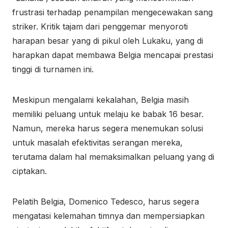
frustrasi terhadap penampilan mengecewakan sang
striker. Kritik tajam dari penggemar menyoroti
harapan besar yang di pikul oleh Lukaku, yang di
harapkan dapat membawa Belgia mencapai prestasi
tinggi di turnamen ini.
Meskipun mengalami kekalahan, Belgia masih
memiliki peluang untuk melaju ke babak 16 besar.
Namun, mereka harus segera menemukan solusi
untuk masalah efektivitas serangan mereka,
terutama dalam hal memaksimalkan peluang yang di
ciptakan.
Pelatih Belgia, Domenico Tedesco, harus segera
mengatasi kelemahan timnya dan mempersiapkan