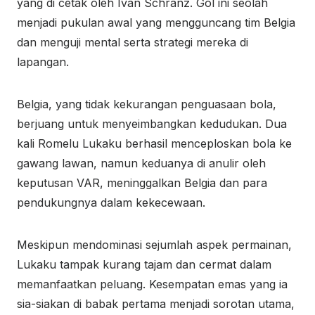
yang di cetak oleh Ivan Schranz. Gol ini seolah
menjadi pukulan awal yang mengguncang tim Belgia
dan menguji mental serta strategi mereka di
lapangan.
Belgia, yang tidak kekurangan penguasaan bola,
berjuang untuk menyeimbangkan kedudukan. Dua
kali Romelu Lukaku berhasil menceploskan bola ke
gawang lawan, namun keduanya di anulir oleh
keputusan VAR, meninggalkan Belgia dan para
pendukungnya dalam kekecewaan.
Meskipun mendominasi sejumlah aspek permainan,
Lukaku tampak kurang tajam dan cermat dalam
memanfaatkan peluang. Kesempatan emas yang ia
sia-siakan di babak pertama menjadi sorotan utama,