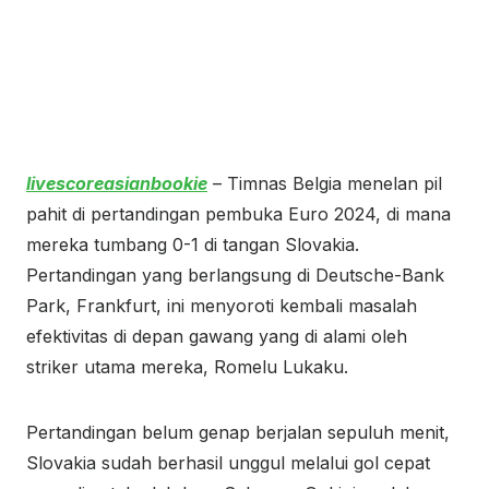
livescoreasianbookie
– Timnas Belgia menelan pil
pahit di pertandingan pembuka Euro 2024, di mana
mereka tumbang 0-1 di tangan Slovakia.
Pertandingan yang berlangsung di Deutsche-Bank
Park, Frankfurt, ini menyoroti kembali masalah
efektivitas di depan gawang yang di alami oleh
striker utama mereka, Romelu Lukaku.
Pertandingan belum genap berjalan sepuluh menit,
Slovakia sudah berhasil unggul melalui gol cepat