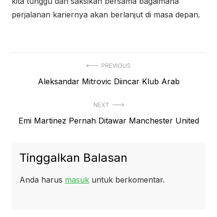
kita tunggu dan saksikan bersama bagaimana
perjalanan kariernya akan berlanjut di masa depan.
Navigasi
PREVIOUS
Previous
Aleksandar Mitrovic Diincar Klub Arab
pos
post:
NEXT
Next
Emi Martinez Pernah Ditawar Manchester United
post:
Tinggalkan Balasan
Anda harus
masuk
untuk berkomentar.