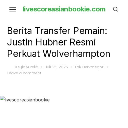
Skip
livescoreasianbookie.com
to
the
content
Berita Transfer Pemain:
Justin Hubner Resmi
Perkuat Wolverhampton
Posted
KeylaAurelia
Juli 25, 2023
Tak Berkategori
on
Leave a comment