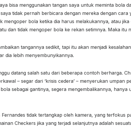
“Saya bisa menggunakan tangan saya untuk meminta bola 
i saya tidak pernah berbicara dengan mereka dengan cara
ak mengoper bola ketika dia harus melakukannya, atau jika
 satu dan tidak mengoper bola ke rekan setimnya. Maka itu
mbaikan tangannya sedikit, tapi itu akan menjadi kesalaha
ar dia lebih menyembunyikannya.
nggu datang salah satu dari beberapa contoh berharga. Chr
terkawal – segar dari ‘krisis cedera’ – menyerukan umpan 
a bola sebagai gantinya, segera mengembalikannya, hanya
Fernandes tidak tertangkap oleh kamera, yang terfokus pa
nan Checkers jika yang terjadi selanjutnya adalah sesuatu 