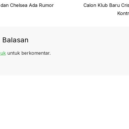
Next
o dan Chelsea Ada Rumor
Calon Klub Baru Cri
post:
Kont
 Balasan
uk
untuk berkomentar.