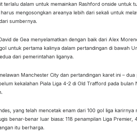
t terlalu dalam untuk memainkan Rashford onside untuk tuju
 harus mengosongkan areanya lebih dari sekali untuk melaw
dari sumbernya.
 David de Gea menyelamatkan dengan baik dari Alex Moren
ak gol untuk pertama kalinya dalam pertandingan di bawah 
dua dari pemerintahan liganya.
melawan Manchester City dan pertandingan karet ini – dua 
belum kekalahan Piala Liga 4-2 di Old Trafford pada bula
h.
s, yang telah mencetak enam dari 100 gol liga karirnya me
 benar-benar luar biasa: 118 penampilan Liga Premier, 42 
angan itu berharga.