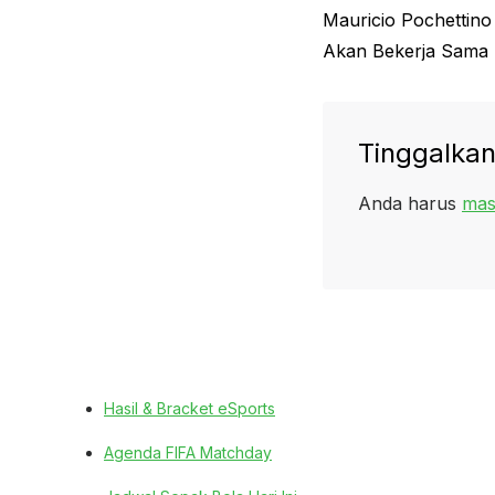
Previous
Mauricio Pochettin
pos
post:
Akan Bekerja Sama
Tinggalkan
Anda harus
mas
Hasil & Bracket eSports
Agenda FIFA Matchday