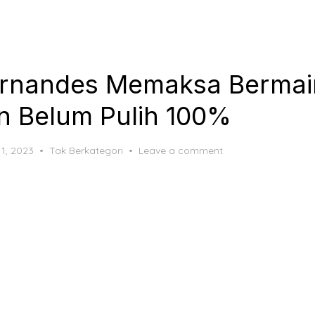
ernandes Memaksa Bermai
 Belum Pulih 100%
ted
 1, 2023
Tak Berkategori
Leave a comment