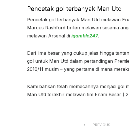
Pencetak gol terbanyak Man Utd
Pencetak gol terbanyak Man Utd melawan Ena
Marcus Rashford brilian melawan sesama an
melawan Arsenal di
igamble247
.
Dari lima besar yang cukup jelas hingga tant
gol untuk Man Utd dalam pertandingan Premie
2010/11 musim – yang pertama di mana mereka 
Kami bahkan telah memecahnya menjadi gol me
Man Utd terakhir melawan tim Enam Besar ( 2-
Navigasi
PREVIOUS