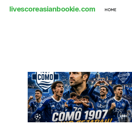
Skip
livescoreasianbookie.com
HOME
to
the
content