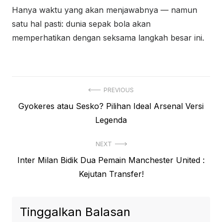
Hanya waktu yang akan menjawabnya — namun
satu hal pasti: dunia sepak bola akan
memperhatikan dengan seksama langkah besar ini.
Navigasi
PREVIOUS
Previous
Gyokeres atau Sesko? Pilihan Ideal Arsenal Versi
pos
post:
Legenda
NEXT
Next
Inter Milan Bidik Dua Pemain Manchester United :
post:
Kejutan Transfer!
Tinggalkan Balasan