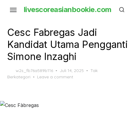
Skip
livescoreasianbookie.com
to
the
content
Cesc Fabregas Jadi
Kandidat Utama Pengganti
Simone Inzaghi
Posted
w2s_fb76a589b116
Juli 14, 2025
Tak
on
Berkategori
Leave a comment