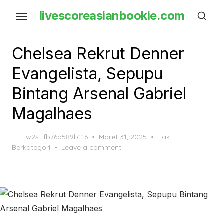
Skip
livescoreasianbookie.com
to
the
content
Chelsea Rekrut Denner
Evangelista, Sepupu
Bintang Arsenal Gabriel
Magalhaes
Posted
w2s_fb76a589b116
Maret 31, 2025
Tak
on
Berkategori
Leave a comment