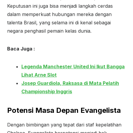
Keputusan ini juga bisa menjadi langkah cerdas
dalam memperkuat hubungan mereka dengan
talenta Brasil, yang selama ini di kenal sebagai
negara penghasil pemain kelas dunia.
Baca Juga :
Legenda Manchester United Ini Ikut Bangga
Lihat Arne Slot
Josep Guardiola, Raksasa di Mata Pelatih
Championship Inggris
Potensi Masa Depan Evangelista
Dengan bimbingan yang tepat dari staf kepelatihan