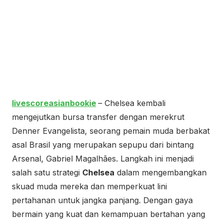
livescoreasianbookie
– Chelsea kembali
mengejutkan bursa transfer dengan merekrut
Denner Evangelista, seorang pemain muda berbakat
asal Brasil yang merupakan sepupu dari bintang
Arsenal, Gabriel Magalhães. Langkah ini menjadi
salah satu strategi
Chelsea
dalam mengembangkan
skuad muda mereka dan memperkuat lini
pertahanan untuk jangka panjang. Dengan gaya
bermain yang kuat dan kemampuan bertahan yang