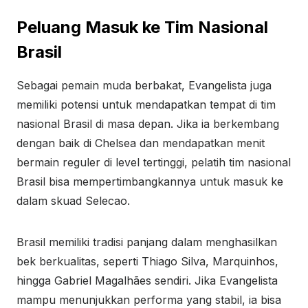
Peluang Masuk ke Tim Nasional
Brasil
Sebagai pemain muda berbakat, Evangelista juga
memiliki potensi untuk mendapatkan tempat di tim
nasional Brasil di masa depan. Jika ia berkembang
dengan baik di Chelsea dan mendapatkan menit
bermain reguler di level tertinggi, pelatih tim nasional
Brasil bisa mempertimbangkannya untuk masuk ke
dalam skuad Selecao.
Brasil memiliki tradisi panjang dalam menghasilkan
bek berkualitas, seperti Thiago Silva, Marquinhos,
hingga Gabriel Magalhães sendiri. Jika Evangelista
mampu menunjukkan performa yang stabil, ia bisa