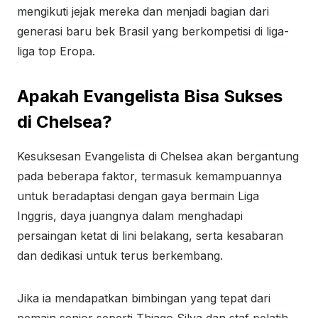
mengikuti jejak mereka dan menjadi bagian dari
generasi baru bek Brasil yang berkompetisi di liga-
liga top Eropa.
Apakah Evangelista Bisa Sukses
di Chelsea?
Kesuksesan Evangelista di Chelsea akan bergantung
pada beberapa faktor, termasuk kemampuannya
untuk beradaptasi dengan gaya bermain Liga
Inggris, daya juangnya dalam menghadapi
persaingan ketat di lini belakang, serta kesabaran
dan dedikasi untuk terus berkembang.
Jika ia mendapatkan bimbingan yang tepat dari