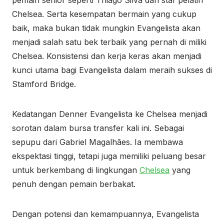
pemain senior seperti Thiago Silva dan staf pelatih
Chelsea. Serta kesempatan bermain yang cukup
baik, maka bukan tidak mungkin Evangelista akan
menjadi salah satu bek terbaik yang pernah di miliki
Chelsea. Konsistensi dan kerja keras akan menjadi
kunci utama bagi Evangelista dalam meraih sukses di
Stamford Bridge.
Kedatangan Denner Evangelista ke Chelsea menjadi
sorotan dalam bursa transfer kali ini. Sebagai
sepupu dari Gabriel Magalhães. Ia membawa
ekspektasi tinggi, tetapi juga memiliki peluang besar
untuk berkembang di lingkungan
Chelsea
yang
penuh dengan pemain berbakat.
Dengan potensi dan kemampuannya, Evangelista