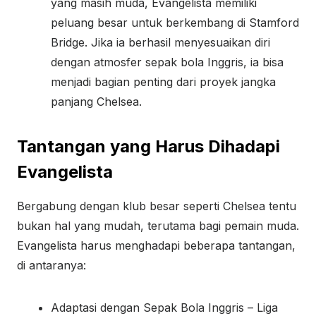
yang masih muda, Evangelista memiliki
peluang besar untuk berkembang di Stamford
Bridge. Jika ia berhasil menyesuaikan diri
dengan atmosfer sepak bola Inggris, ia bisa
menjadi bagian penting dari proyek jangka
panjang Chelsea.
Tantangan yang Harus Dihadapi
Evangelista
Bergabung dengan klub besar seperti Chelsea tentu
bukan hal yang mudah, terutama bagi pemain muda.
Evangelista harus menghadapi beberapa tantangan,
di antaranya:
Adaptasi dengan Sepak Bola Inggris – Liga