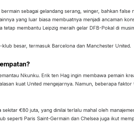
 bermain sebagai gelandang serang, winger, bahkan false n
mainnya yang luar biasa membuatnya menjadi ancaman konst
ia tetap membantu Leipzig meraih gelar DFB-Pokal di musi
ub-klub besar, termasuk Barcelona dan Manchester United.
sempatan?
antau Nkunku. Erik ten Hag ingin membawa pemain kreatif
jadi alasan kuat United mengejarnya. Namun, beberapa fakt
sekitar €80 juta, yang dinilai terlalu mahal oleh manajeme
klub seperti Paris Saint-Germain dan Chelsea juga ikut me