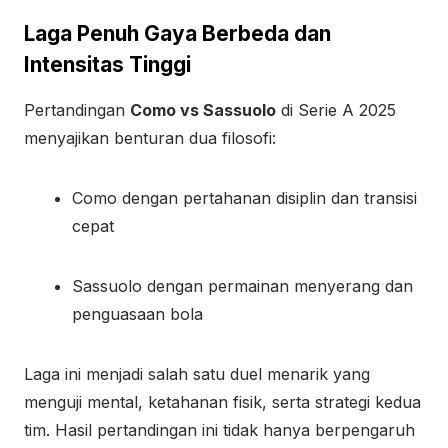
Laga Penuh Gaya Berbeda dan
Intensitas Tinggi
Pertandingan
Como vs Sassuolo
di Serie A 2025
menyajikan benturan dua filosofi:
Como dengan pertahanan disiplin dan transisi
cepat
Sassuolo dengan permainan menyerang dan
penguasaan bola
Laga ini menjadi salah satu duel menarik yang
menguji mental, ketahanan fisik, serta strategi kedua
tim. Hasil pertandingan ini tidak hanya berpengaruh