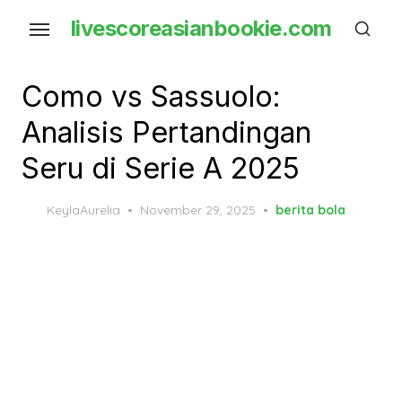
Skip
livescoreasianbookie.com
to
the
content
Como vs Sassuolo:
Analisis Pertandingan
Seru di Serie A 2025
Posted
KeylaAurelia
November 29, 2025
berita bola
on