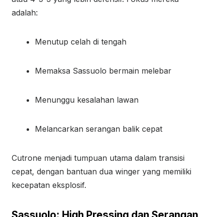
adalah:
Menutup celah di tengah
Memaksa Sassuolo bermain melebar
Menunggu kesalahan lawan
Melancarkan serangan balik cepat
Cutrone menjadi tumpuan utama dalam transisi
cepat, dengan bantuan dua winger yang memiliki
kecepatan eksplosif.
Sassuolo: High Pressing dan Serangan