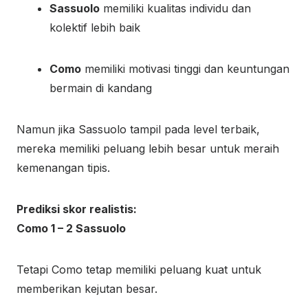
Sassuolo
memiliki kualitas individu dan
kolektif lebih baik
Como
memiliki motivasi tinggi dan keuntungan
bermain di kandang
Namun jika Sassuolo tampil pada level terbaik,
mereka memiliki peluang lebih besar untuk meraih
kemenangan tipis.
Prediksi skor realistis:
Como 1 – 2 Sassuolo
Tetapi Como tetap memiliki peluang kuat untuk
memberikan kejutan besar.