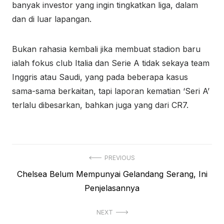
banyak investor yang ingin tingkatkan liga, dalam
dan di luar lapangan.
Bukan rahasia kembali jika membuat stadion baru
ialah fokus club Italia dan Serie A tidak sekaya team
Inggris atau Saudi, yang pada beberapa kasus
sama-sama berkaitan, tapi laporan kematian ‘Seri A’
terlalu dibesarkan, bahkan juga yang dari CR7.
Navigasi
PREVIOUS
Previous
Chelsea Belum Mempunyai Gelandang Serang, Ini
pos
post:
Penjelasannya
NEXT