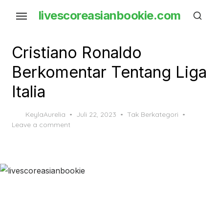
Skip
livescoreasianbookie.com
to
the
content
Cristiano Ronaldo
Berkomentar Tentang Liga
Italia
Posted
KeylaAurelia
Juli 22, 2023
Tak Berkategori
on
Leave a comment