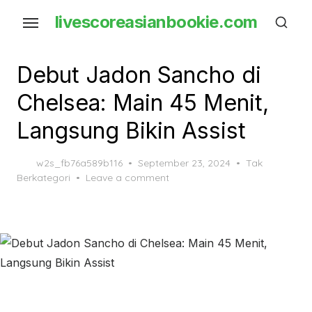
Skip
livescoreasianbookie.com
to
the
content
Debut Jadon Sancho di
Chelsea: Main 45 Menit,
Langsung Bikin Assist
Posted
w2s_fb76a589b116
September 23, 2024
Tak
on
Berkategori
Leave a comment