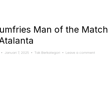
umfries Man of the Match 
Atalanta
Posted
Januari 7, 2025
Tak Berkategori
Leave a comment
on