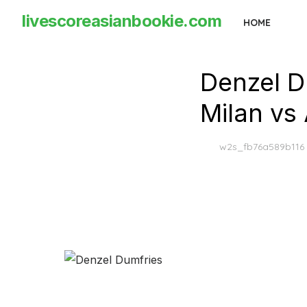
Skip
livescoreasianbookie.com
HOME
to
the
content
Denzel D
Milan vs 
w2s_fb76a589b116