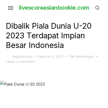
Skip
livescoreasianbookie.com
to
the
content
Dibalik Piala Dunia U-20
2023 Terdapat Impian
Besar Indonesia
Posted
KeylaAurelia
Februari 9, 2023
Tak Berkategori
on
Leave a comment