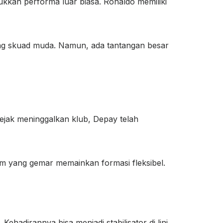
jukkan performa luar biasa. Ronaldo memiliki
ng skuad muda. Namun, ada tantangan besar
sejak meninggalkan klub, Depay telah
im yang gemar memainkan formasi fleksibel.
Kehadirannya bisa menjadi stabilisator di lini