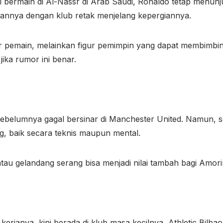
ini bermain di Al-Nassr di Arab Saudi, Ronaldo tetap menun
gannya dengan klub retak menjelang kepergiannya.
 pemain, melainkan figur pemimpin yang dapat membimbi
 jika rumor ini benar.
h sebelumnya gagal bersinar di Manchester United. Namun, 
, baik secara teknis maupun mental.
au gelandang serang bisa menjadi nilai tambah bagi Amor
rjanya, kini berada di klub masa kecilnya, Athletic Bilbao. 