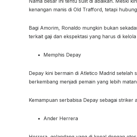
Nama besar ini tentu sulit di abaikan. Meski k
kenangan manis di Old Trafford, tetapi hubun
Bagi Amorim, Ronaldo mungkin bukan sekadar
terkait gaji dan ekspektasi yang harus di kelola
Memphis Depay
Depay kini bermain di Atletico Madrid setela
berkembang menjadi pemain yang lebih matang
Kemampuan serbabisa Depay sebagai striker at
Ander Herrera
Herrera, gelandang yang di kenal dengan etos ke