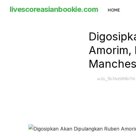
Skip
livescoreasianbookie.com
HOME
to
the
content
Digosipk
Amorim, 
Manchest
w2s_fb76a589b116