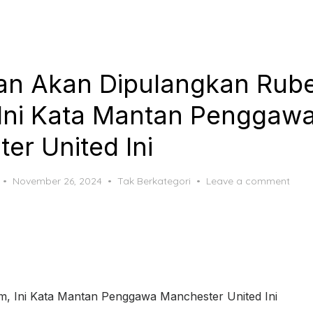
an Akan Dipulangkan Rub
Ini Kata Mantan Penggaw
er United Ini
Posted
November 26, 2024
Tak Berkategori
Leave a comment
on