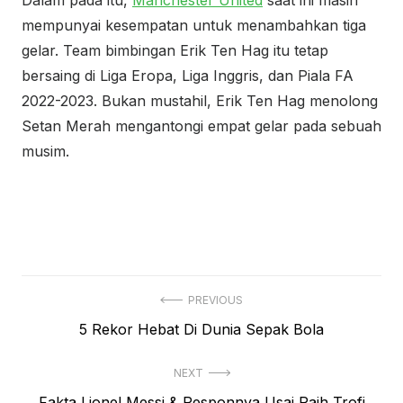
Dalam pada itu,
Manchester United
saat ini masih
mempunyai kesempatan untuk menambahkan tiga
gelar. Team bimbingan Erik Ten Hag itu tetap
bersaing di Liga Eropa, Liga Inggris, dan Piala FA
2022-2023. Bukan mustahil, Erik Ten Hag menolong
Setan Merah mengantongi empat gelar pada sebuah
musim.
Navigasi
PREVIOUS
Previous
5 Rekor Hebat Di Dunia Sepak Bola
pos
post:
NEXT
Next
Fakta Lionel Messi & Responnya Usai Raih Trofi