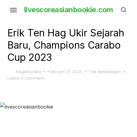
Skip
livescoreasianbookie.com
to
the
content
Erik Ten Hag Ukir Sejarah
Baru, Champions Carabo
Cup 2023
Posted
KeylaAurelia
Februari 27, 2023
Tak Berkategori
on
Leave a comment