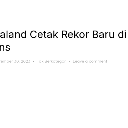
aaland Cetak Rekor Baru di
ns
ted
ember 30, 2023
Tak Berkategori
Leave a comment