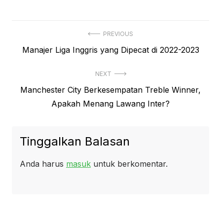
Navigasi
PREVIOUS
Previous
Manajer Liga Inggris yang Dipecat di 2022-2023
pos
post:
NEXT
Next
Manchester City Berkesempatan Treble Winner,
post:
Apakah Menang Lawang Inter?
Tinggalkan Balasan
Anda harus
masuk
untuk berkomentar.