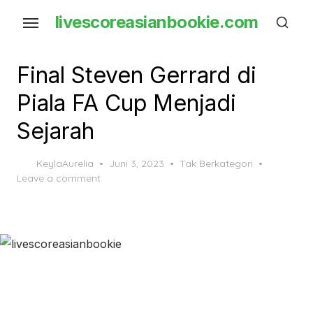
Skip
livescoreasianbookie.com
to
the
content
Final Steven Gerrard di
Piala FA Cup Menjadi
Sejarah
Posted
KeylaAurelia
Juni 3, 2023
Tak Berkategori
on
Leave a comment