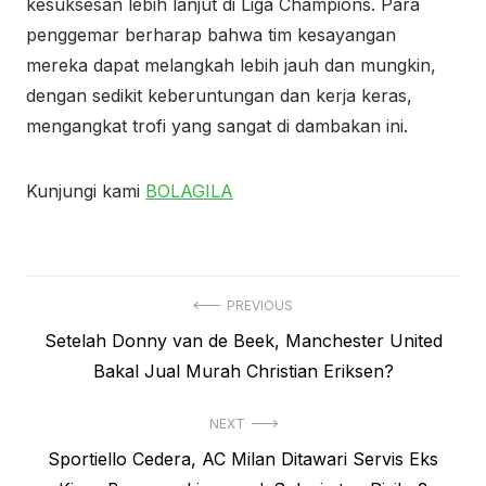
kesuksesan lebih lanjut di Liga Champions. Para
penggemar berharap bahwa tim kesayangan
mereka dapat melangkah lebih jauh dan mungkin,
dengan sedikit keberuntungan dan kerja keras,
mengangkat trofi yang sangat di dambakan ini.
Kunjungi kami
BOLAGILA
Navigasi
PREVIOUS
Previous
Setelah Donny van de Beek, Manchester United
pos
post:
Bakal Jual Murah Christian Eriksen?
NEXT
Next
Sportiello Cedera, AC Milan Ditawari Servis Eks