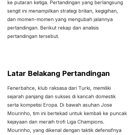
ke putaran ketiga. Pertandingan yang berlangsung
sengit ini menampilkan strategi brilian, kegigihan,
dan momen-momen yang mengubah jalannya
pertandingan. Berikut rekap dan analisis
pertandingan tersebut.
Latar Belakang Pertandingan
Fenerbahce, klub raksasa dari Turki, memiliki
sejarah panjang dan sukses di kancah domestik
serta kompetisi Eropa. Di bawah asuhan Jose
Mourinho, tim ini bertekad untuk kembali ke puncak
kejayaan dan meraih trofi Liga Champions.
Mourinho, yang dikenal dengan taktik defensifnya