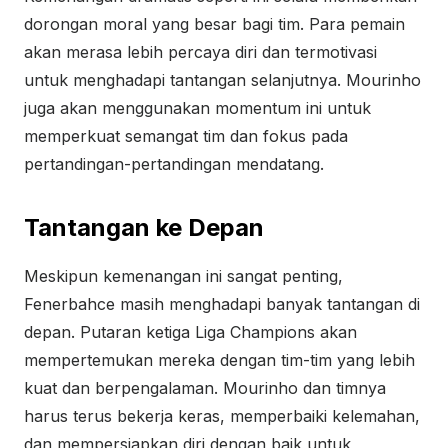
dorongan moral yang besar bagi tim. Para pemain
akan merasa lebih percaya diri dan termotivasi
untuk menghadapi tantangan selanjutnya. Mourinho
juga akan menggunakan momentum ini untuk
memperkuat semangat tim dan fokus pada
pertandingan-pertandingan mendatang.
Tantangan ke Depan
Meskipun kemenangan ini sangat penting,
Fenerbahce masih menghadapi banyak tantangan di
depan. Putaran ketiga Liga Champions akan
mempertemukan mereka dengan tim-tim yang lebih
kuat dan berpengalaman. Mourinho dan timnya
harus terus bekerja keras, memperbaiki kelemahan,
dan mempersiapkan diri dengan baik untuk