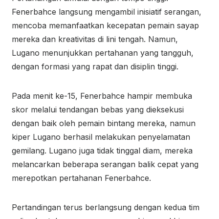
Fenerbahce langsung mengambil inisiatif serangan,
mencoba memanfaatkan kecepatan pemain sayap
mereka dan kreativitas di lini tengah. Namun,
Lugano menunjukkan pertahanan yang tangguh,
dengan formasi yang rapat dan disiplin tinggi.
Pada menit ke-15, Fenerbahce hampir membuka
skor melalui tendangan bebas yang dieksekusi
dengan baik oleh pemain bintang mereka, namun
kiper Lugano berhasil melakukan penyelamatan
gemilang. Lugano juga tidak tinggal diam, mereka
melancarkan beberapa serangan balik cepat yang
merepotkan pertahanan Fenerbahce.
Pertandingan terus berlangsung dengan kedua tim