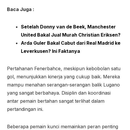
Baca Juga :
Setelah Donny van de Beek, Manchester
United Bakal Jual Murah Christian Eriksen?
Arda Guler Bakal Cabut dari Real Madrid ke
Leverkusen? Ini Faktanya
Pertahanan Fenerbahce, meskipun kebobolan satu
gol, menunjukkan kinerja yang cukup baik. Mereka
mampu menahan serangan-serangan balik Lugano
yang sangat berbahaya. Disiplin dan koordinasi
antar pemain bertahan sangat terlihat dalam
pertandingan ini.
Beberapa pemain kunci memainkan peran penting