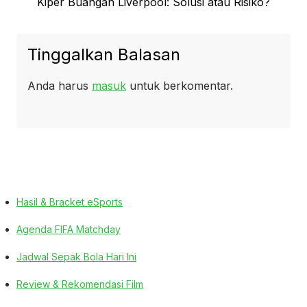
post:
Kiper Buangan Liverpool: Solusi atau Risiko?
Tinggalkan Balasan
Anda harus
masuk
untuk berkomentar.
Hasil & Bracket eSports
Agenda FIFA Matchday
Jadwal Sepak Bola Hari Ini
Review & Rekomendasi Film