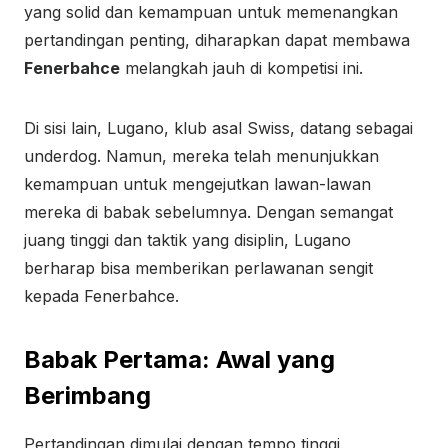
yang solid dan kemampuan untuk memenangkan
pertandingan penting, diharapkan dapat membawa
Fenerbahce
melangkah jauh di kompetisi ini.
Di sisi lain, Lugano, klub asal Swiss, datang sebagai
underdog. Namun, mereka telah menunjukkan
kemampuan untuk mengejutkan lawan-lawan
mereka di babak sebelumnya. Dengan semangat
juang tinggi dan taktik yang disiplin, Lugano
berharap bisa memberikan perlawanan sengit
kepada Fenerbahce.
Babak Pertama: Awal yang
Berimbang
Pertandingan dimulai dengan tempo tinggi.