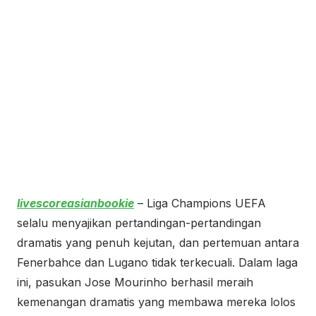
livescoreasianbookie
– Liga Champions UEFA
selalu menyajikan pertandingan-pertandingan
dramatis yang penuh kejutan, dan pertemuan antara
Fenerbahce dan Lugano tidak terkecuali. Dalam laga
ini, pasukan Jose Mourinho berhasil meraih
kemenangan dramatis yang membawa mereka lolos