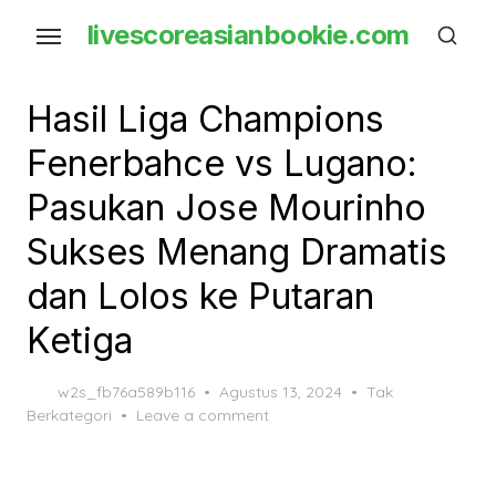
Skip
livescoreasianbookie.com
to
the
content
Hasil Liga Champions
Fenerbahce vs Lugano:
Pasukan Jose Mourinho
Sukses Menang Dramatis
dan Lolos ke Putaran
Ketiga
Posted
w2s_fb76a589b116
Agustus 13, 2024
Tak
on
Berkategori
Leave a comment