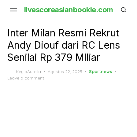
Skip
livescoreasianbookie.com
to
the
content
Inter Milan Resmi Rekrut
Andy Diouf dari RC Lens
Senilai Rp 379 Miliar
Posted
KeylaAurelia
Agustus 22, 2025
Sportnews
on
Leave a comment