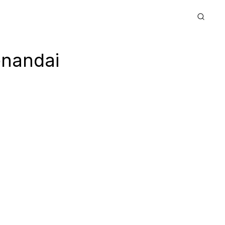
enandai