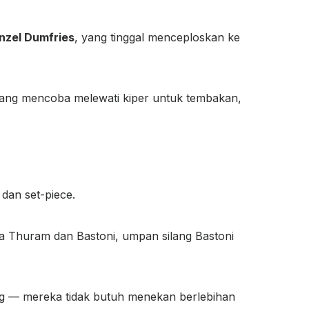
nzel Dumfries
, yang tinggal menceploskan ke
yang mencoba melewati kiper untuk tembakan,
dan set-piece.
ra Thuram dan Bastoni, umpan silang Bastoni
ng — mereka tidak butuh menekan berlebihan