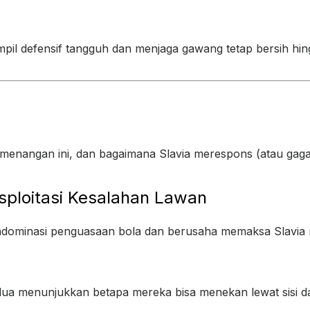
pil defensif tangguh dan menjaga gawang tetap bersih hingg
emenangan ini, dan bagaimana Slavia merespons (atau gag
ksploitasi Kesalahan Lawan
endominasi penguasaan bola dan berusaha memaksa Slavia
dua menunjukkan betapa mereka bisa menekan lewat sisi d