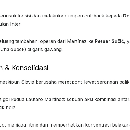
nusuk ke sisi dan melakukan umpan cut-back kepada
De
an Inter.
eluang tambahan: operan dari Martínez ke
Petsar Sučić
, 
(Chaloupek) di garis gawang.
 & Konsolidasi
eskipun Slavia berusaha merespons lewat serangan balik 
 gol kedua Lautaro Martínez: sebuah aksi kombinasi anta
ik bola.
mpo, menjaga ritme dan memperhatikan konsentrasi belaka