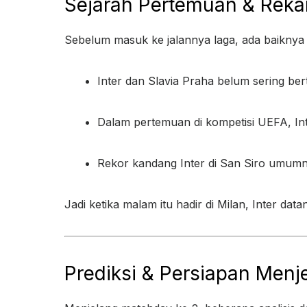
Sejarah Pertemuan & Reka
Sebelum masuk ke jalannya laga, ada baiknya l
Inter dan Slavia Praha belum sering be
Dalam pertemuan di kompetisi UEFA, Inte
Rekor kandang Inter di San Siro umum
Jadi ketika malam itu hadir di Milan, Inter da
Prediksi & Persiapan Menj