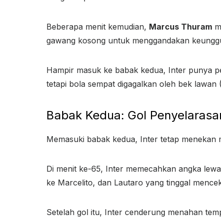
Beberapa menit kemudian,
Marcus Thuram
me
gawang kosong untuk menggandakan keunggul
Hampir masuk ke babak kedua, Inter punya p
tetapi bola sempat digagalkan oleh bek lawan 
Babak Kedua: Gol Penyelarasan
Memasuki babak kedua, Inter tetap menekan m
Di menit ke-65, Inter memecahkan angka lewat
ke Marcelito, dan Lautaro yang tinggal mencek
Setelah gol itu, Inter cenderung menahan te