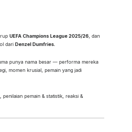
grup
UEFA Champions League 2025/26
, dan
ol dari
Denzel Dumfries
.
 cuma punya nama besar — performa mereka
tegi, momen krusial, pemain yang jadi
 penilaian pemain & statistik, reaksi &