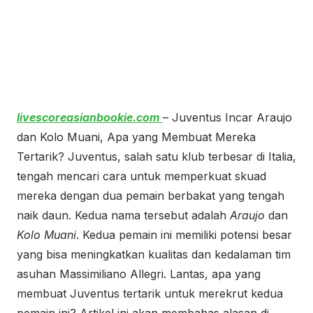
livescoreasianbookie.com
– Juventus Incar Araujo
dan Kolo Muani, Apa yang Membuat Mereka
Tertarik? Juventus, salah satu klub terbesar di Italia,
tengah mencari cara untuk memperkuat skuad
mereka dengan dua pemain berbakat yang tengah
naik daun. Kedua nama tersebut adalah
Araujo
dan
Kolo Muani
. Kedua pemain ini memiliki potensi besar
yang bisa meningkatkan kualitas dan kedalaman tim
asuhan Massimiliano Allegri. Lantas, apa yang
membuat Juventus tertarik untuk merekrut kedua