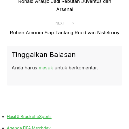
Previous
Ronald Araujo Jadi Rebutan Juventus dan
pos
post:
Arsenal
NEXT
Next
Ruben Amorim Siap Tantang Ruud van Nistelrooy
post:
Tinggalkan Balasan
Anda harus
masuk
untuk berkomentar.
Hasil & Bracket eSports
Agenda FIFA Matchday