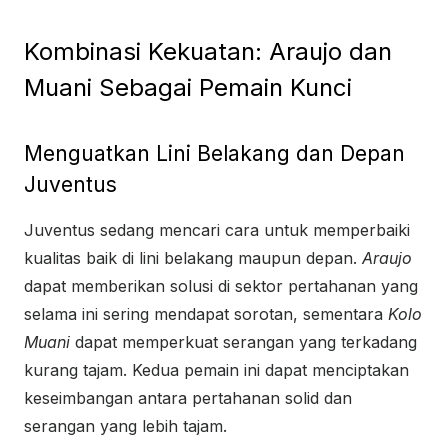
Kombinasi Kekuatan: Araujo dan
Muani Sebagai Pemain Kunci
Menguatkan Lini Belakang dan Depan
Juventus
Juventus sedang mencari cara untuk memperbaiki
kualitas baik di lini belakang maupun depan.
Araujo
dapat memberikan solusi di sektor pertahanan yang
selama ini sering mendapat sorotan, sementara
Kolo
Muani
dapat memperkuat serangan yang terkadang
kurang tajam. Kedua pemain ini dapat menciptakan
keseimbangan antara pertahanan solid dan
serangan yang lebih tajam.