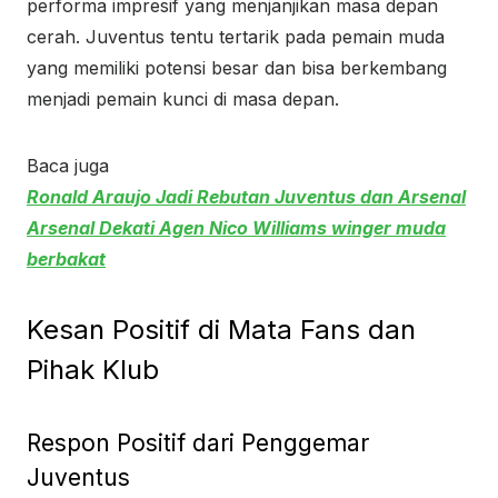
performa impresif yang menjanjikan masa depan
cerah. Juventus tentu tertarik pada pemain muda
yang memiliki potensi besar dan bisa berkembang
menjadi pemain kunci di masa depan.
Baca juga
Ronald Araujo Jadi Rebutan Juventus dan Arsenal
Arsenal Dekati Agen Nico Williams winger muda
berbakat
Kesan Positif di Mata Fans dan
Pihak Klub
Respon Positif dari Penggemar
Juventus