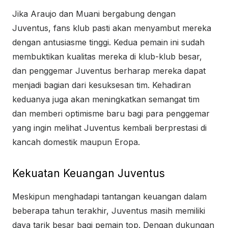
Jika Araujo dan Muani bergabung dengan
Juventus, fans klub pasti akan menyambut mereka
dengan antusiasme tinggi. Kedua pemain ini sudah
membuktikan kualitas mereka di klub-klub besar,
dan penggemar Juventus berharap mereka dapat
menjadi bagian dari kesuksesan tim. Kehadiran
keduanya juga akan meningkatkan semangat tim
dan memberi optimisme baru bagi para penggemar
yang ingin melihat Juventus kembali berprestasi di
kancah domestik maupun Eropa.
Kekuatan Keuangan Juventus
Meskipun menghadapi tantangan keuangan dalam
beberapa tahun terakhir, Juventus masih memiliki
daya tarik besar bagi pemain top. Dengan dukungan