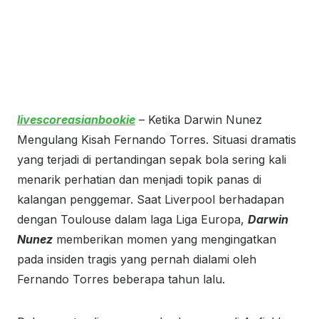
livescoreasianbookie
– Ketika Darwin Nunez
Mengulang Kisah Fernando Torres. Situasi dramatis
yang terjadi di pertandingan sepak bola sering kali
menarik perhatian dan menjadi topik panas di
kalangan penggemar. Saat Liverpool berhadapan
dengan Toulouse dalam laga Liga Europa,
Darwin
Nunez
memberikan momen yang mengingatkan
pada insiden tragis yang pernah dialami oleh
Fernando Torres beberapa tahun lalu.