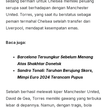
sedang bermain untuk Chelsea memiliki peluang
serupa saat berhadapan dengan Manchester
United. Torres, yang saat itu berstatus sebagai
pemain termahal Chelsea setelah transfer dari
Liverpool, mendapat kesempatan emas.
Baca juga:
Barcelona Tersungkur Sebelum Menang
Atas Shakhtar Donetsk
Sandro Tonali: Taruhan Berujung Skors,
Mimpi Euro 2024 Terancam Pupus
Setelah berhasil melewati kiper Manchester United,
David de Gea, Torres memiliki gawang yang terbuka
lebar di depannya. Namun, dengan tragis, bola